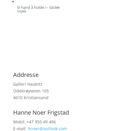
Ei hand å holde i – Gicleè
trykk
Addresse
Galleri Haubitz
Odderøyveien 105
4610 Kristiansand
Hanne Noer Frigstad
Mobil: +47 950 49 496
E-mail:
hnoer@outlook.com