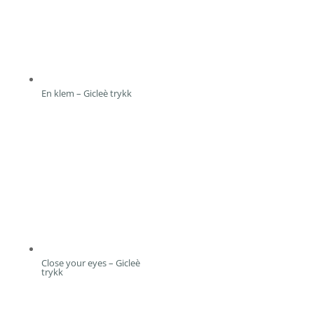
En klem – Gicleè trykk
Close your eyes – Gicleè
trykk