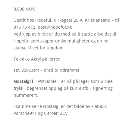
8.800 NOK
Utstilt hos Hopeful, Kirkegata 20 A, Kristiansand – tlf.
918 73 472 post@hopeful.no
Ved kjøp av bilde er du med på å støtte arbeidet til
Hopeful som skaper unike muligheter og en ny
sjanse i livet for ungdom.
Teknikk: Akryl på lerret
str. 80x80cm – bred blindramme
Nostalgi l
– VW Boble – er nå på lager som Gicleè
trykk i begrenset opplag på kun 8 stk – signert og
nummerert.
I samme serie Nostalgi er det bilde av Fiat500,
Porsche911 og Citroën 2CV