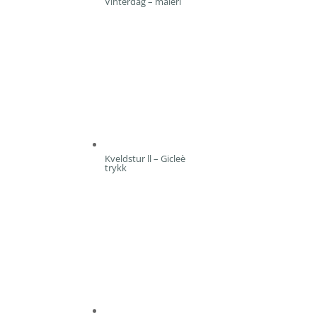
Vinterdag – maleri
Kveldstur ll – Gicleè
trykk