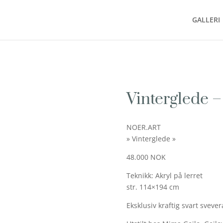
GALLERI
Vinterglede –
NOER.ART
» Vinterglede »
48.000 NOK
Teknikk: Akryl på lerret
str. 114×194 cm
Eksklusiv kraftig svart svev