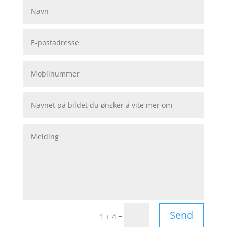
Send
=
1 + 4