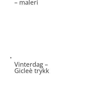
– maleri
Vinterdag –
Gicleè trykk