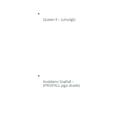
Queen ll – (utsolgt)
Kveldens Snøfall –
(PRISFALL pga skade)