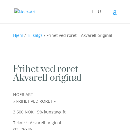
Hjem
/
Til salgs
/ Frihet ved roret – Akvarell original
Frihet ved roret –
Akvarell original
NOER.ART
» FRIHET VED RORET »
3.500 NOK +5% kunstavgift
Teknikk: Akvarell original
str. 26×45