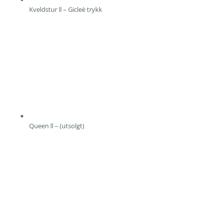
Kveldstur ll – Gicleè trykk
Queen ll – (utsolgt)